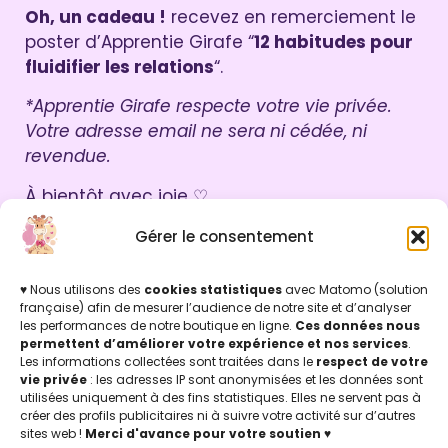
Oh, un cadeau !
recevez en remerciement le
poster d’Apprentie Girafe “
12 habitudes pour
fluidifier les relations
“.
*Apprentie Girafe respecte votre vie privée.
Votre adresse email ne sera ni cédée, ni
revendue.
À bientôt avec joie ♡
Léti & Chris
Gérer le consentement
♥ Nous utilisons des
cookies statistiques
avec Matomo (solution
française) afin de mesurer l’audience de notre site et d’analyser
les performances de notre boutique en ligne.
Ces données nous
Par ici !
permettent d’améliorer votre expérience et nos services
.
Les informations collectées sont traitées dans le
respect de votre
vie privée
: les adresses IP sont anonymisées et les données sont
utilisées uniquement à des fins statistiques. Elles ne servent pas à
créer des profils publicitaires ni à suivre votre activité sur d’autres
INFOS LÉGALES
sites web !
Merci d'avance pour votre soutien
♥
Mentions légales & Politique de confidentialité