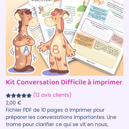
Kit Conversation Difficile à imprimer
(12 avis clients)
2,00
€
Noté
12
5.00
Fichier PDF de 10 pages à imprimer pour
sur 5
préparer les conversations importantes. Une
basé sur
trame pour clarifier ce qui se vit en nous,
notations