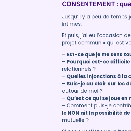
CONSENTEMENT : quan
Jusqu’il y a peu de temps j
intimes.
Et puis, j’ai eu l’occasion 
projet commun » qui est v
–
Est-ce que je me sens tou
–
Pourquoi est-ce difficil
relationnels ?
–
Quelles injonctions à la
–
Suis-je au clair sur les 
autour de moi ?
–
Qu’est ce qui se joue en 
– Comment puis-je contri
le NON ait la possibilité de
mutuelle ?