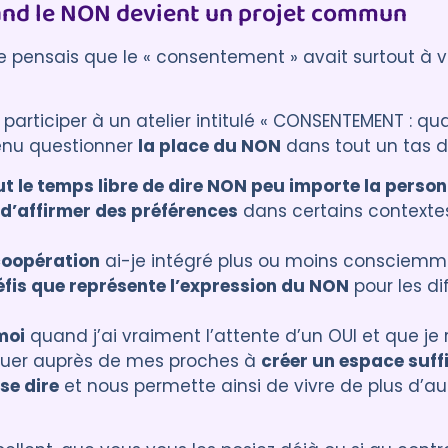
d le NON devient un projet commun
e pensais que le « consentement » avait surtout à v
de participer à un atelier intitulé « CONSENTEMENT : 
enu questionner
la place du NON
dans tout un tas d
t le temps libre de dire NON peu importe la personne
e d’affirmer des préférences
dans certains contextes
 coopération
ai-je intégré plus ou moins consciemm
défis que représente l’expression du NON
pour les d
moi
quand j’ai vraiment l’attente d’un OUI et que je
buer auprès de mes proches à
créer un espace suf
 se dire
et nous permette ainsi de vivre de plus d’au