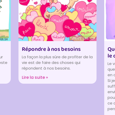
Répondre à nos besoins
Qu
le 
ur
La façon la plus sûre de profiter de la
reste
vie est de faire des choses qui
Le v
répondent à nos besoins.
que 
en 
Lire la suite »
Si j
suf
env
pour
ce 
per