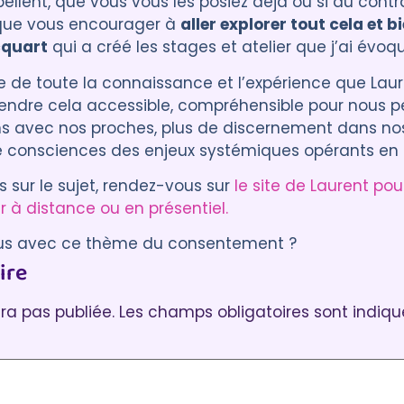
pellent, que vous vous les posiez déjà ou si au contr
 que vous encourager à
aller explorer tout cela et b
cquart
qui a créé les stages et atelier que j’ai évoq
e de toute la connaissance et l’expérience que Laur
rendre cela accessible, compréhensible pour nous p
ns avec nos proches, plus de discernement dans nos
de consciences des enjeux systémiques opérants en 
s sur le sujet, rendez-vous sur
le site de Laurent po
r à distance ou en présentiel.
us avec ce thème du consentement ?
ire
ticle, n’hésitez pas à laisser un commentaire :)
ra pas publiée.
Les champs obligatoires sont indiq