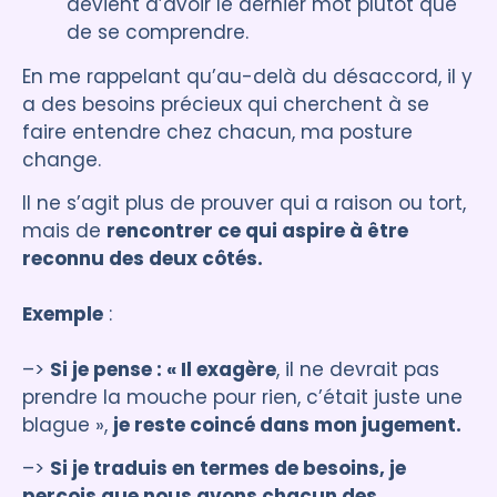
devient d’avoir le dernier mot plutôt que
de se comprendre.
En me rappelant qu’au-delà du désaccord, il y
a des besoins précieux qui cherchent à se
faire entendre chez chacun, ma posture
change.
Il ne s’agit plus de prouver qui a raison ou tort,
mais de
rencontrer ce qui aspire à être
reconnu des deux côtés.
Exemple
:
–>
Si je pense : « Il exagère
, il ne devrait pas
prendre la mouche pour rien, c’était juste une
blague »,
je reste coincé dans mon jugement.
–>
Si je traduis en termes de besoins, je
perçois que nous avons chacun des