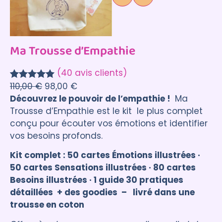
Ma Trousse d’Empathie
(40 avis clients)
110,00
€
98,00
€
Noté
40
5.00
Découvrez le pouvoir de l’empathie !
Ma
sur 5
Trousse d’Empathie est le kit le plus complet
basé sur
conçu pour écouter vos émotions et identifier
notations
vos besoins profonds.
client
Kit complet : 50 cartes Émotions illustrées ·
50 cartes Sensations illustrées · 80 cartes
Besoins illustrées · 1 guide 30 pratiques
détaillées + des goodies – livré dans une
trousse en coton