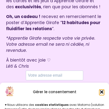
les cartes et les jeux d’Apprentie Girafe et
des
exclusivités
, rien que pour les abonnés !
Oh, un cadeau !
recevez en remerciement le
poster d’Apprentie Girafe “
12 habitudes pour
fluidifier les relations
“.
*Apprentie Girafe respecte votre vie privée.
Votre adresse email ne sera ni cédée, ni
revendue.
À bientôt avec joie ♡
Léti & Chris
Gérer le consentement
Par ici !
♥ Nous utilisons des
cookies statistiques
avec Matomo (solution