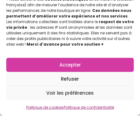
française) afin de mesurer l’audience de notre site et d’analyser
les performances de notre boutique en ligne.
Ces données nous
permettent d’améliorer votre expérience et nos services
.
INFOS LÉGALES
Les informations collectées sont traitées dans le
respect de votre
Mentions légales & Politique de confidentialité
vie privée
: les adresses IP sont anonymisées et les données sont
Politique de cookies
utilisées uniquement à des fins statistiques. Elles ne servent pas à
créer des profils publicitaires ni à suivre votre activité sur d’autres
Conditions Générales de Vente (CGV)
sites web !
Merci d'avance pour votre soutien
♥
Licence d'utilisation
Concu par Marion Jicoulat avec ♡
Apprentie Girafe ® Marque Déposée
Accepter
APPRENTIE GIRAFE
La Boutique
Mon compte
Refuser
Nos points de vente
Voir les préférences
Notre Appli Girafe2poche
Nous contacter
Politique de cookies
Politique de confidentialité
LETTRE D'INFOS
Retrouvez-nous (de temps en temps) dans vos boites
mail, pour des témoignages d’utilisation de la
Communication Non Violente au quotidien !
Par ici !