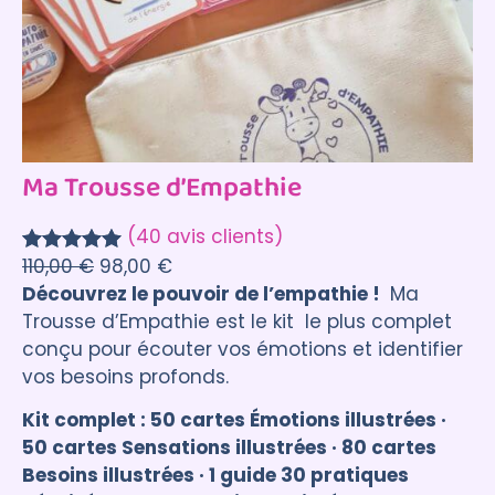
Ma Trousse d’Empathie
(40 avis clients)
110,00
€
98,00
€
Noté
40
5.00
Découvrez le pouvoir de l’empathie !
Ma
sur 5
Trousse d’Empathie est le kit le plus complet
basé sur
conçu pour écouter vos émotions et identifier
notations
vos besoins profonds.
client
Kit complet : 50 cartes Émotions illustrées ·
50 cartes Sensations illustrées · 80 cartes
Besoins illustrées · 1 guide 30 pratiques