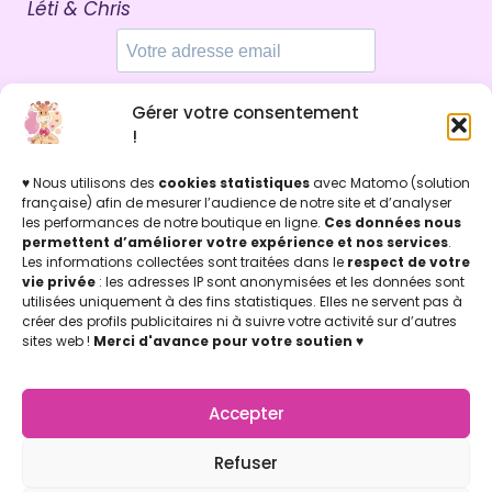
Léti & Chris
Gérer votre consentement
Par ici !
!
♥ Nous utilisons des
cookies statistiques
avec Matomo (solution
française) afin de mesurer l’audience de notre site et d’analyser
les performances de notre boutique en ligne.
Ces données nous
INFOS LÉGALES
permettent d’améliorer votre expérience et nos services
.
Mentions légales & Politique de confidentialité
Les informations collectées sont traitées dans le
respect de votre
Politique de cookies
vie privée
: les adresses IP sont anonymisées et les données sont
Conditions Générales de Vente (CGV)
utilisées uniquement à des fins statistiques. Elles ne servent pas à
créer des profils publicitaires ni à suivre votre activité sur d’autres
Licence d'utilisation
sites web !
Merci d'avance pour votre soutien
♥
Concu par Marion Jicoulat avec ♡
Apprentie Girafe ® Marque Déposée
APPRENTIE GIRAFE
La Boutique
Accepter
Mon compte
Nos points de vente
Refuser
Notre Appli Girafe2poche