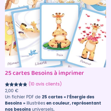
25 cartes Besoins à imprimer
(10 avis clients)
2,00
€
Noté
10
4.90
Un fichier PDF de
25 cartes « l’Énergie des
sur 5
Besoins »
illustrées
en couleur, représentant
basé sur
nos besoins
universels
.
notations