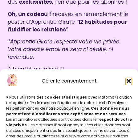
des
exclusivités
, rien que pour les abonnés !
Oh, un cadeau !
recevez en remerciement le
poster d’Apprentie Girafe “
12 habitudes pour
fluidifier les relations
“.
*Apprentie Girafe respecte votre vie privée.
Votre adresse email ne sera ni cédée, ni
revendue.
À bientôt avec joie ♡
Léti & Chris
Gérer le consentement
♥ Nous utilisons des
cookies statistiques
avec Matomo (solution
française) afin de mesurer l’audience de notre site et d’analyser
les performances de notre boutique en ligne.
Ces données nous
Par ici !
permettent d’améliorer votre expérience et nos services
.
Les informations collectées sont traitées dans le
respect de votre
vie privée
: les adresses IP sont anonymisées et les données sont
utilisées uniquement à des fins statistiques. Elles ne servent pas à
créer des profils publicitaires ni à suivre votre activité sur d’autres