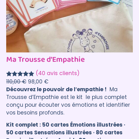
Ma Trousse d’Empathie
(40 avis clients)
110,00
€
98,00
€
Noté
40
5.00
Découvrez le pouvoir de l’empathie !
Ma
sur 5
Trousse d’Empathie est le kit le plus complet
basé sur
conçu pour écouter vos émotions et identifier
notations
vos besoins profonds.
client
Kit complet : 50 cartes Émotions illustrées ·
50 cartes Sensations illustrées · 80 cartes