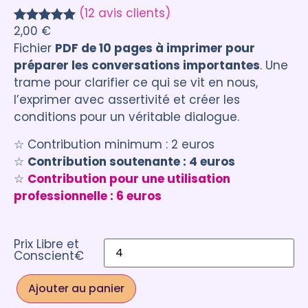
(12 avis clients)
2,00
€
Noté
12
5.00
Fichier
PDF de 10 pages à imprimer pour
sur 5
préparer les conversations importantes
. Une
basé sur
trame pour clarifier ce qui se vit en nous,
notations
l’exprimer avec assertivité et créer les
client
conditions pour un véritable dialogue.
☆ Contribution minimum : 2 euros
☆
Contribution soutenante : 4 euros
☆
Contribution pour une utilisation
professionnelle : 6 euros
Prix Libre et
Conscient€
Ajouter au panier