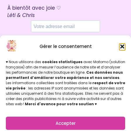
À bientôt avec joie ♡
Léti & Chris
Gérer le consentement
Par ici !
♥ Nous utilisons des
cookies statistiques
avec Matomo (solution
française) afin de mesurer l’audience de notre site et d’analyser
les performances de notre boutique en ligne.
Ces données nous
INFOS LÉGALES
permettent d’améliorer votre expérience et nos services
.
Mentions légales & Politique de confidentialité
Les informations collectées sont traitées dans le
respect de votre
Politique de cookies
vie privée
: les adresses IP sont anonymisées et les données sont
Conditions Générales de Vente (CGV)
utilisées uniquement à des fins statistiques. Elles ne servent pas à
créer des profils publicitaires ni à suivre votre activité sur d’autres
Licence d'utilisation
sites web !
Merci d'avance pour votre soutien
♥
Concu par Marion Jicoulat avec ♡
Apprentie Girafe ® Marque Déposée
APPRENTIE GIRAFE
La Boutique
Accepter
Mon compte