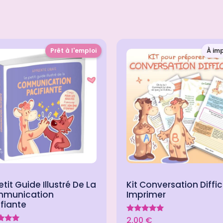
Prêt à l'emploi
À im
etit Guide Illustré De La
Kit Conversation Diffic
munication
Imprimer
fiante
Note
2,00
€