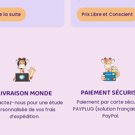
5.00
sur 5
5
re la suite
Prix Libre et Conscient
PAIEMENT SÉCURI
LIVRAISON MONDE
Paiement par carte sécu
ctez-nous pour une étude
PAYPLUG (solution françai
rsonnalisée de vos frais
PayPal.
d’expédition.