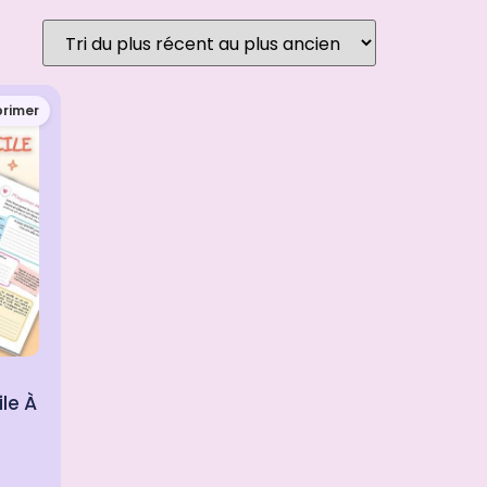
primer
ile À