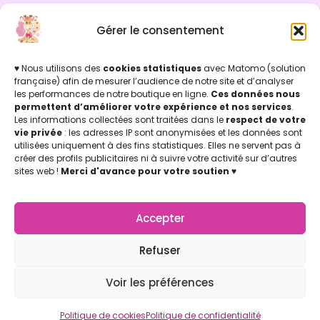
Gérer le consentement
INFOS LÉGALES
Mentions légales & Politique de confidentialité
Politique de cookies
♥ Nous utilisons des
cookies statistiques
avec Matomo (solution
Conditions Générales de Vente (CGV)
française) afin de mesurer l’audience de notre site et d’analyser
les performances de notre boutique en ligne.
Ces données nous
Licence d'utilisation
permettent d’améliorer votre expérience et nos services
.
Concu par Marion Jicoulat avec ♡
Les informations collectées sont traitées dans le
respect de votre
Apprentie Girafe ® Marque Déposée
vie privée
: les adresses IP sont anonymisées et les données sont
APPRENTIE GIRAFE
utilisées uniquement à des fins statistiques. Elles ne servent pas à
La Boutique
créer des profils publicitaires ni à suivre votre activité sur d’autres
Mon compte
sites web !
Merci d'avance pour votre soutien
♥
Nos points de vente
Notre Appli Girafe2poche
Accepter
Nous contacter
LETTRE D'INFOS
Refuser
Retrouvez-nous (de temps en temps) dans vos boites
mail, pour des témoignages d’utilisation de la
Voir les préférences
Communication Non Violente au quotidien !
Par ici !
Politique de cookies
Politique de confidentialité