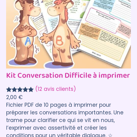
Kit Conversation Difficile à imprimer
(12 avis clients)
2,00
€
Noté
12
5.00
Fichier PDF de 10 pages à imprimer pour
sur 5
préparer les conversations importantes. Une
basé sur
trame pour clarifier ce qui se vit en nous,
notations
l’exprimer avec assertivité et créer les
client
conditions pour un véritable dialogue. ☆