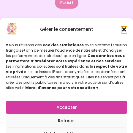
Par ici !
Gérer le consentement
INFOS LÉGALES
Mentions légales & Politique de confidentialité
Politique de cookies
♥ Nous utilisons des
cookies statistiques
avec Matomo (solution
Conditions Générales de Vente (CGV)
française) afin de mesurer l’audience de notre site et d’analyser
les performances de notre boutique en ligne.
Ces données nous
Licence d'utilisation
permettent d’améliorer votre expérience et nos services
.
Concu par Marion Jicoulat avec ♡
Les informations collectées sont traitées dans le
respect de votre
Apprentie Girafe ® Marque Déposée
vie privée
: les adresses IP sont anonymisées et les données sont
APPRENTIE GIRAFE
utilisées uniquement à des fins statistiques. Elles ne servent pas à
La Boutique
créer des profils publicitaires ni à suivre votre activité sur d’autres
Mon compte
sites web !
Merci d'avance pour votre soutien
♥
Nos points de vente
Notre Appli Girafe2poche
Accepter
Nous contacter
LETTRE D'INFOS
Refuser
Retrouvez-nous (de temps en temps) dans vos boites
mail, pour des témoignages d’utilisation de la