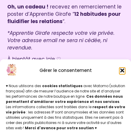
Oh, un cadeau !
recevez en remerciement le
poster d’Apprentie Girafe “
12 habitudes pour
fluidifier les relations
“.
*Apprentie Girafe respecte votre vie privée.
Votre adresse email ne sera ni cédée, ni
revendue.
À bientôt avec joie ♡
Léti & Chris
Gérer le consentement
♥ Nous utilisons des
cookies statistiques
avec Matomo (solution
française) afin de mesurer l’audience de notre site et d’analyser
les performances de notre boutique en ligne.
Ces données nous
Par ici !
permettent d’améliorer votre expérience et nos services
.
Les informations collectées sont traitées dans le
respect de votre
vie privée
: les adresses IP sont anonymisées et les données sont
utilisées uniquement à des fins statistiques. Elles ne servent pas à
créer des profils publicitaires ni à suivre votre activité sur d’autres
INFOS LÉGALES
sites web !
Merci d'avance pour votre soutien
♥
Mentions légales & Politique de confidentialité