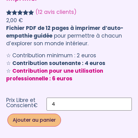
(12 avis clients)
2,00
€
Noté
12
5.00
Fichier PDF de 12 pages à imprimer
d’auto-
sur 5
empathie guidée
pour permettre à chacun
basé sur
d’explorer son monde intérieur.
notations
client
☆ Contribution minimum : 2 euros
☆
Contribution soutenante : 4 euros
☆
Contribution pour une utilisation
professionnelle : 6 euros
Prix Libre et
Conscient€
Ajouter au panier