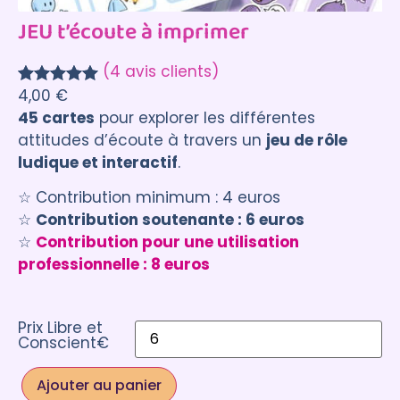
JEU t’écoute à imprimer
(4 avis clients)
4,00
€
Noté
4
5.00
45 cartes
pour explorer les différentes
sur 5
attitudes d’écoute à travers un
jeu de rôle
basé sur
ludique et interactif
.
notations
client
☆ Contribution minimum : 4 euros
☆
Contribution soutenante : 6 euros
☆
Contribution pour une utilisation
professionnelle : 8 euros
Prix Libre et
Conscient€
Ajouter au panier