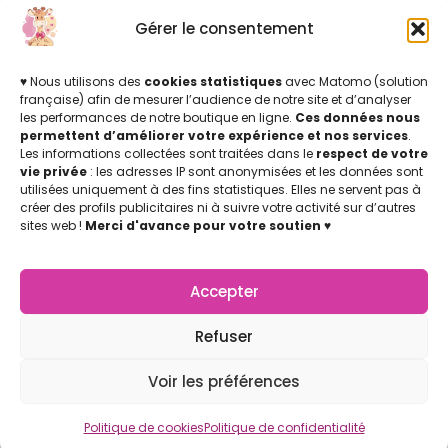
Gérer le consentement
Par ici !
♥ Nous utilisons des
cookies statistiques
avec Matomo (solution
française) afin de mesurer l’audience de notre site et d’analyser
les performances de notre boutique en ligne.
Ces données nous
INFOS LÉGALES
permettent d’améliorer votre expérience et nos services
.
Mentions légales & Politique de confidentialité
Les informations collectées sont traitées dans le
respect de votre
Politique de cookies
vie privée
: les adresses IP sont anonymisées et les données sont
utilisées uniquement à des fins statistiques. Elles ne servent pas à
Conditions Générales de Vente (CGV)
créer des profils publicitaires ni à suivre votre activité sur d’autres
Licence d'utilisation
sites web !
Merci d'avance pour votre soutien
♥
Concu par Marion Jicoulat avec ♡
Apprentie Girafe ® Marque Déposée
APPRENTIE GIRAFE
La Boutique
Accepter
Mon compte
Nos points de vente
Refuser
Notre Appli Girafe2poche
Voir les préférences
Nous contacter
LETTRE D'INFOS
Politique de cookies
Politique de confidentialité
Retrouvez-nous (de temps en temps) dans vos boites