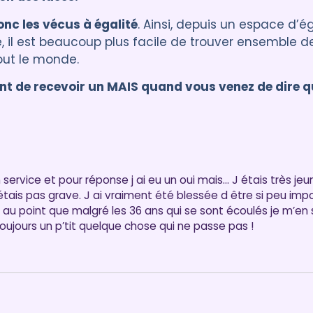
onc les vécus à égalité
. Ainsi, depuis un espace d’ég
, il est beaucoup plus facile de trouver ensemble d
out le monde.
nt de recevoir un MAIS quand vous venez de dire q
ticle, n’hésitez pas à laisser un commentaire :)
 service et pour réponse j ai eu un oui mais… J étais très jeu
étais pas grave. J ai vraiment été blessée d être si peu imp
u point que malgré les 36 ans qui se sont écoulés je m’e
 toujours un p’tit quelque chose qui ne passe pas !