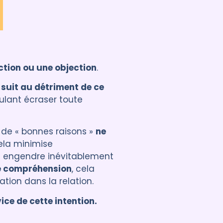
ction ou une objection
.
 suit au détriment de ce
ulant écraser toute
 de « bonnes raisons »
ne
ela minimise
ui engendre inévitablement
e compréhension
, cela
tion dans la relation.
ice de cette intention.