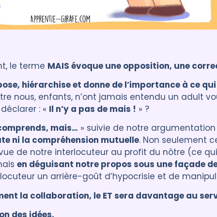
t, le terme
MAIS évoque une opposition, une corre
ppose, hiérarchise et donne de l’importance à ce qui
tre nous, enfants, n’ont jamais entendu un adult vo
 déclarer : «
Il n’y a pas de mais !
» ?
comprends, mais…
» suivie de notre argumentation
oute ni la compréhension mutuelle
. Non seulement c
ue de notre interlocuteur au profit du nôtre (ce q
 mais
en déguisant notre propos sous une façade d
rlocuteur un arrière-goût d’hypocrisie et de manipula
ment la collaboration, le ET sera davantage au serv
on des idées.