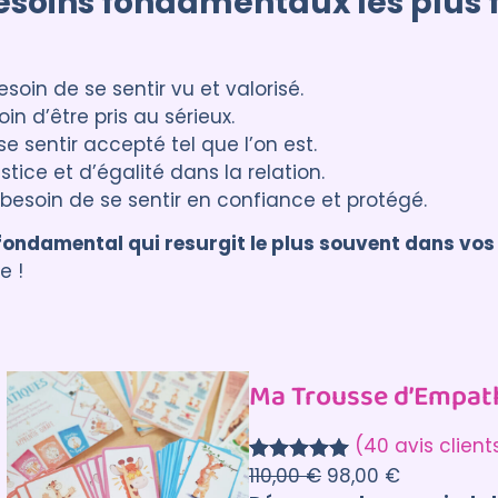
besoins fondamentaux les plus
esoin de se sentir vu et valorisé.
oin d’être pris au sérieux.
se sentir accepté tel que l’on est.
stice et d’égalité dans la relation.
 besoin de se sentir en confiance et protégé.
n fondamental qui resurgit le plus souvent dans vos
e !
Ma Trousse d’Empat
(40 avis client
110,00
€
98,00
€
Noté
40
5.00