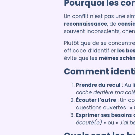
Pourquoi les co
Un conflit n’est pas une sim
reconnaissance
, de
consi
souvent inconscients, che
Plutôt que de se concentre
efficace d’identifier
les be
évite que les
mêmes schéma
Comment identif
Prendre du recul
: Au 
cache derrière ma colè
Écouter l’autre
: Un co
questions ouvertes :
« 
Exprimer ses besoins 
écouté(e) »
ou
« J’ai 