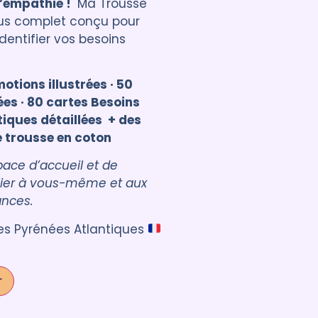
l’empathie !
Ma Trousse
plus complet conçu pour
dentifier vos besoins
otions illustrées · 50
ées · 80 cartes Besoins
atiques détaillées + des
e trousse en coton
pace d’accueil et de
lier à vous-même et aux
ances.
s Pyrénées Atlantiques
r