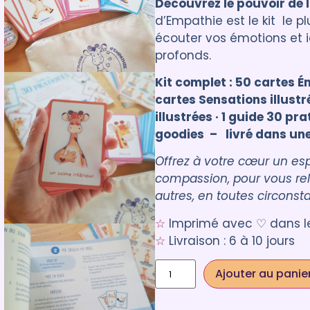
Découvrez le pouvoir de 
sur 5
d’Empathie est le kit le 
basé sur
écouter vos émotions et i
notations
profonds.
client
Kit complet : 50 cartes Ém
cartes Sensations illustr
illustrées · 1 guide 30 pr
goodies – livré dans un
Offrez à votre cœur un es
compassion, pour vous re
autres, en toutes circonst
☆
Imprimé avec ♡ dans le
☆
Livraison : 6 à 10 jours
Ajouter au panie