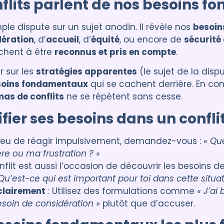
nflits parlent de nos besoins 
ple dispute sur un sujet anodin. Il révèle nos
besoin
dération
, d’
accueil
, d’
équité
, ou encore de
sécurité 
rchent à être
reconnus et pris en compte
.
r sur les
stratégies apparentes
(le sujet de la disput
soins fondamentaux
qui se cachent derrière. En co
s de conflits
ne se répètent sans cesse.
ier ses besoins dans un conflit
lieu de réagir impulsivement, demandez-vous :
« Qu
re ou ma frustration ? »
nflit est aussi l’occasion de découvrir les besoins de
Qu’est-ce qui est important pour toi dans cette situat
clairement
: Utilisez des formulations comme
« J’ai
besoin de considération »
plutôt que d’accuser.