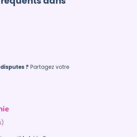
 fréquents dans
 disputes ?
Partagez votre
hie
s)