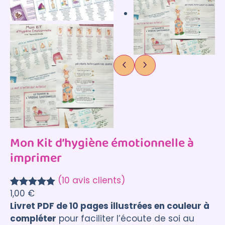
Mon Kit d’hygiène émotionnelle à
imprimer
(10 avis clients)
1,00
€
Noté
10
5.00
Livret PDF de 10 pages illustrées en couleur à
sur 5
compléter
pour faciliter l’écoute de soi au
basé sur