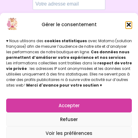
Gérer le consentement
Par ici !
♥ Nous utilisons des
cookies statistiques
avec Matomo (solution
française) afin de mesurer l’audience de notre site et d’analyser
les performances de notre boutique en ligne.
Ces données nous
INFOS LÉGALES
permettent d’améliorer votre expérience et nos services
.
Mentions légales & Politique de confidentialité
Les informations collectées sont traitées dans le
respect de votre
Politique de cookies
vie privée
: les adresses IP sont anonymisées et les données sont
Conditions Générales de Vente (CGV)
utilisées uniquement à des fins statistiques. Elles ne servent pas à
créer des profils publicitaires ni à suivre votre activité sur d’autres
Licence d'utilisation
sites web !
Merci d'avance pour votre soutien
♥
Concu par Marion Jicoulat avec ♡
Apprentie Girafe ® Marque Déposée
APPRENTIE GIRAFE
La Boutique
Accepter
Mon compte
Nos points de vente
Refuser
Notre Appli Girafe2poche
Voir les préférences
Nous contacter