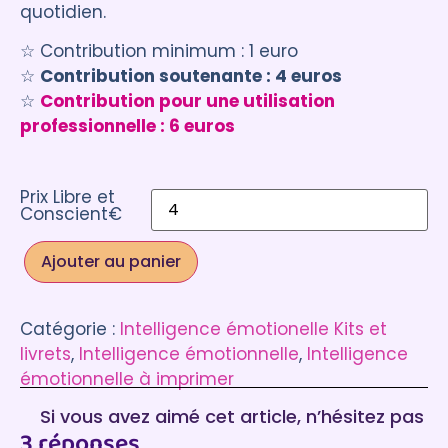
quotidien.
notations
client
☆ Contribution minimum : 1 euro
☆
Contribution soutenante : 4 euros
☆
Contribution pour une utilisation
professionnelle : 6 euros
Prix Libre et
Conscient€
Ajouter au panier
Catégorie :
Intelligence émotionelle Kits et
livrets
, 
Intelligence émotionnelle
, 
Intelligence
émotionnelle à imprimer
Si vous avez aimé cet article, n’hésitez pas
3 réponses
à laisser un commentaire :)