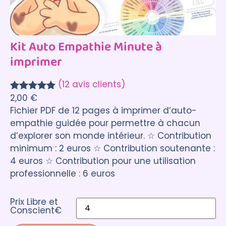
Kit Auto Empathie Minute à
imprimer
(12 avis clients)
2,00
€
Noté
12
5.00
Fichier PDF de 12 pages à imprimer d’auto-
sur 5
empathie guidée pour permettre à chacun
basé sur
d’explorer son monde intérieur. ☆ Contribution
notations
minimum : 2 euros ☆ Contribution soutenante :
client
4 euros ☆ Contribution pour une utilisation
professionnelle : 6 euros
Prix Libre et
Conscient€