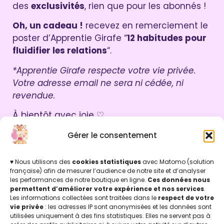
des
exclusivités
, rien que pour les abonnés !
Oh, un cadeau !
recevez en remerciement le
poster d’Apprentie Girafe “
12 habitudes pour
fluidifier les relations
“.
*Apprentie Girafe respecte votre vie privée.
Votre adresse email ne sera ni cédée, ni
revendue.
À bientôt avec joie ♡
Léti & Chris
Gérer le consentement
♥ Nous utilisons des
cookies statistiques
avec Matomo (solution
française) afin de mesurer l’audience de notre site et d’analyser
les performances de notre boutique en ligne.
Ces données nous
Par ici !
permettent d’améliorer votre expérience et nos services
.
Les informations collectées sont traitées dans le
respect de votre
vie privée
: les adresses IP sont anonymisées et les données sont
utilisées uniquement à des fins statistiques. Elles ne servent pas à