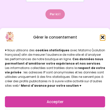
Par ici !
Gérer le consentement
INFOS LÉGALES
Mentions légales & Politique de confidentialité
Politique de cookies
♥ Nous utilisons des
cookies statistiques
avec Matomo (solution
Conditions Générales de Vente (CGV)
française) afin de mesurer l’audience de notre site et d’analyser
les performances de notre boutique en ligne.
Ces données nous
Licence d'utilisation
permettent d’améliorer votre expérience et nos services
.
Concu par Marion Jicoulat avec ♡
Apprentie Girafe ® Marque Déposée
Les informations collectées sont traitées dans le
respect de votre
vie privée
: les adresses IP sont anonymisées et les données sont
APPRENTIE GIRAFE
La Boutique
utilisées uniquement à des fins statistiques. Elles ne servent pas à
créer des profils publicitaires ni à suivre votre activité sur d’autres
Mon compte
sites web !
Merci d'avance pour votre soutien
♥
Nos points de vente
Notre Appli Girafe2poche
Nous contacter
Accepter