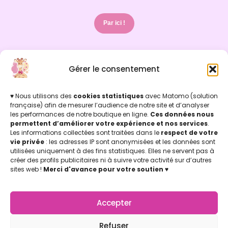
Par ici !
Gérer le consentement
INFOS LÉGALES
Mentions légales & Politique de confidentialité
Politique de cookies
♥ Nous utilisons des
cookies statistiques
avec Matomo (solution
Conditions Générales de Vente (CGV)
française) afin de mesurer l’audience de notre site et d’analyser
les performances de notre boutique en ligne.
Ces données nous
Licence d'utilisation
permettent d’améliorer votre expérience et nos services
.
Concu par Marion Jicoulat avec ♡
Les informations collectées sont traitées dans le
respect de votre
Apprentie Girafe ® Marque Déposée
vie privée
: les adresses IP sont anonymisées et les données sont
APPRENTIE GIRAFE
utilisées uniquement à des fins statistiques. Elles ne servent pas à
La Boutique
créer des profils publicitaires ni à suivre votre activité sur d’autres
Mon compte
sites web !
Merci d'avance pour votre soutien
♥
Nos points de vente
Notre Appli Girafe2poche
Accepter
Nous contacter
LETTRE D'INFOS
Refuser