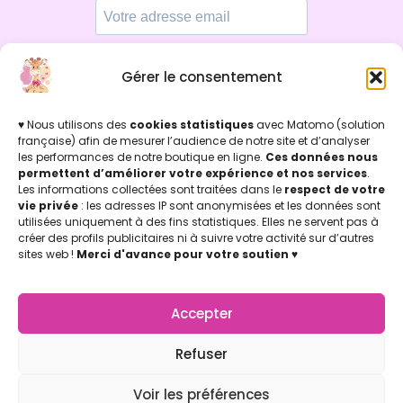
Gérer le consentement
Par ici !
♥ Nous utilisons des
cookies statistiques
avec Matomo (solution
française) afin de mesurer l’audience de notre site et d’analyser
les performances de notre boutique en ligne.
Ces données nous
INFOS LÉGALES
permettent d’améliorer votre expérience et nos services
.
Mentions légales & Politique de confidentialité
Les informations collectées sont traitées dans le
respect de votre
Politique de cookies
vie privée
: les adresses IP sont anonymisées et les données sont
utilisées uniquement à des fins statistiques. Elles ne servent pas à
Conditions Générales de Vente (CGV)
créer des profils publicitaires ni à suivre votre activité sur d’autres
Licence d'utilisation
sites web !
Merci d'avance pour votre soutien
♥
Concu par Marion Jicoulat avec ♡
Apprentie Girafe ® Marque Déposée
APPRENTIE GIRAFE
La Boutique
Accepter
Mon compte
Nos points de vente
Refuser
Notre Appli Girafe2poche
Voir les préférences
Nous contacter