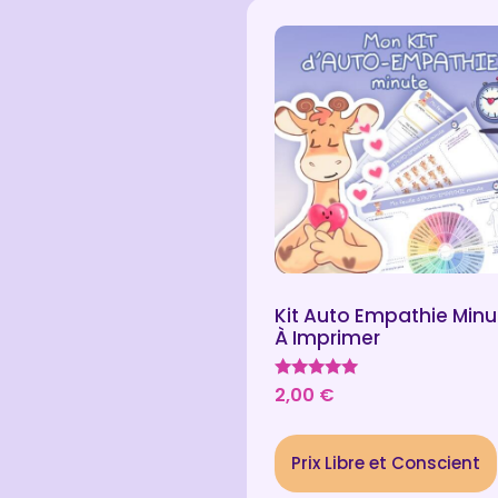
Kit Auto Empathie Minu
À Imprimer
Note
2,00
€
5.00
sur 5
Prix Libre et Conscient