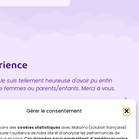
rience
. Je suis tellement heureuse d'avoir pu enfin
J
 de femmes ou parents/enfants. Merci à vous.
Gérer le consentement
lisons des
cookies statistiques
avec Matomo (solution française)
urer l’audience de notre site et d’analyser les performances de
que en ligne.
Ces données nous permettent d’améliorer votre