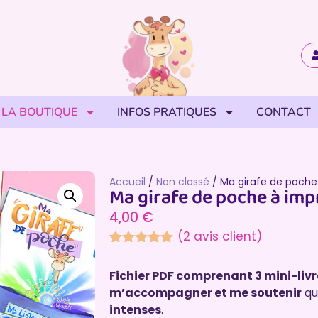
LA BOUTIQUE
INFOS PRATIQUES
CONTACT
Accueil
/
Non classé
/ Ma girafe de poche
Ma girafe de poche à imp
4,00
€
(
2
avis client)
Noté
1
5.00
sur 5
Fichier PDF comprenant 3 mini-liv
basé sur
notation
m’accompagner et me soutenir
qu
client
intenses
.