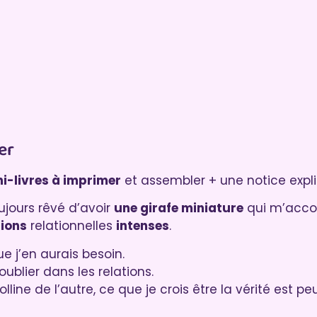
er
ni-livres à imprimer
et assembler + une notice explic
oujours rêvé d’avoir
une girafe miniature
qui m’acco
tions
relationnelles
intenses
.
e j’en aurais besoin.
ublier dans les relations.
colline de l’autre, ce que je crois être la vérité est 