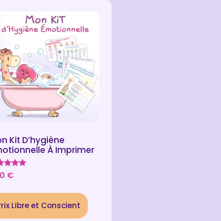
n Kit D’hygiène
otionnelle À Imprimer
te
00
€
0
r 5
Prix Libre et Conscient