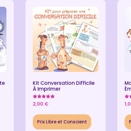
te
Kit Conversation Difficile
Mo
À Imprimer
Ém
Note
No
2,00
€
1,
5.00
5.0
sur 5
su
Prix Libre et Conscient