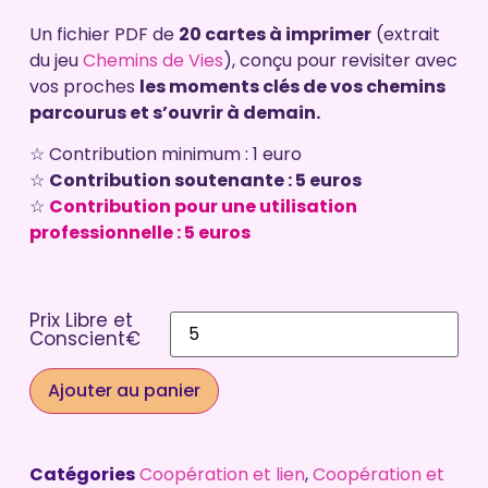
Noté
4
5.00
sur 5
Un fichier PDF de
20 cartes à imprimer
(extrait
basé sur
notations
du jeu
Chemins de Vies
), conçu
pour revisiter avec
client
vos proches
les moments clés de vos chemins
parcourus et s’ouvrir à demain.
☆ Contribution minimum : 1 euro
☆
Contribution soutenante : 5 euros
☆
Contribution pour une utilisation
professionnelle : 5 euros
Prix Libre et
Conscient€
Ajouter au panier
Catégories
Coopération et lien
,
Coopération et