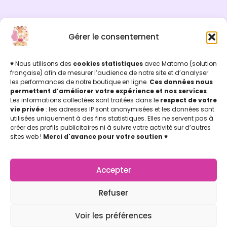
Gérer le consentement
INFOS LÉGALES
Mentions légales & Politique de confidentialité
Politique de cookies
♥ Nous utilisons des
cookies statistiques
avec Matomo (solution
Conditions Générales de Vente (CGV)
française) afin de mesurer l’audience de notre site et d’analyser
les performances de notre boutique en ligne.
Ces données nous
Licence d'utilisation
permettent d’améliorer votre expérience et nos services
.
Concu par Marion Jicoulat avec ♡
Les informations collectées sont traitées dans le
respect de votre
Apprentie Girafe ® Marque Déposée
vie privée
: les adresses IP sont anonymisées et les données sont
APPRENTIE GIRAFE
utilisées uniquement à des fins statistiques. Elles ne servent pas à
La Boutique
créer des profils publicitaires ni à suivre votre activité sur d’autres
Mon compte
sites web !
Merci d'avance pour votre soutien
♥
Nos points de vente
Notre Appli Girafe2poche
Accepter
Nous contacter
LETTRE D'INFOS
Refuser
Retrouvez-nous (de temps en temps) dans vos boites
mail, pour des témoignages d’utilisation de la
Voir les préférences
Communication Non Violente au quotidien !