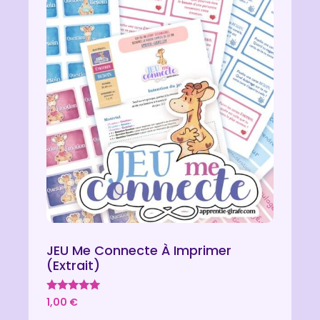
JEU Me Connecte À Imprimer
(extrait)
Note
1,00
€
5.00
sur 5