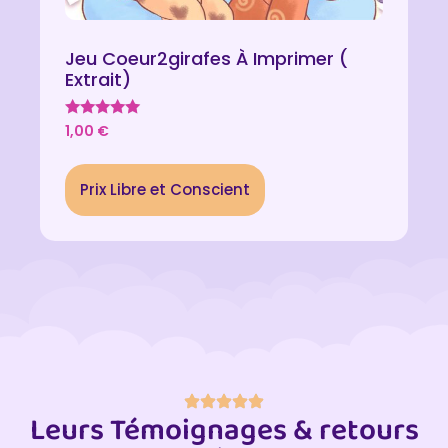
Jeu Coeur2girafes À Imprimer (
Extrait)
Note
1,00
€
5.00
sur 5
Prix Libre et Conscient
Leurs Témoignages & retours