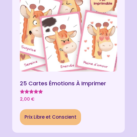
25 Cartes Émotions À Imprimer
Note
2,00
€
5.00
sur 5
Prix Libre et Conscient