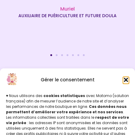
Muriel
AUXILIAIRE DE PUÉRICULTURE ET FUTURE DOULA
Gérer le consentement
INFOS LÉGALES
Mentions légales & Politique de confidentialité
Politique de cookies
♥ Nous utilisons des
cookies statistiques
avec Matomo (solution
Conditions Générales de Vente (CGV)
française) afin de mesurer l’audience de notre site et d’analyser
les performances de notre boutique en ligne.
Ces données nous
Licence d'utilisation
permettent d’améliorer votre expérience et nos services
.
Concu par Marion Jicoulat avec ♡
Les informations collectées sont traitées dans le
respect de votre
Apprentie Girafe ® Marque Déposée
vie privée
: les adresses IP sont anonymisées et les données sont
APPRENTIE GIRAFE
utilisées uniquement à des fins statistiques. Elles ne servent pas à
La Boutique
créer des profils publicitaires ni à suivre votre activité sur d’autres