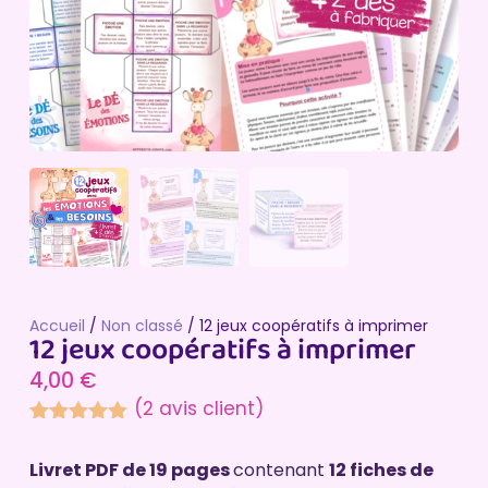
Accueil
/
Non classé
/ 12 jeux coopératifs à imprimer
12 jeux coopératifs à imprimer
4,00
€
(
2
avis client)
Noté
2
5.00
sur 5
Livret PDF de 19 pages
contenant
12 fiches de
basé sur