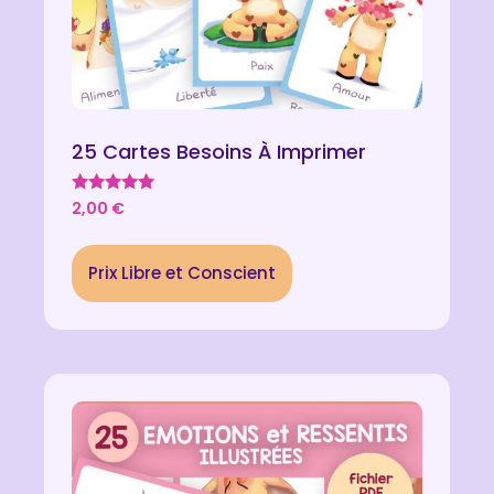
25 Cartes Besoins À Imprimer
Note
2,00
€
4.90
sur 5
Prix Libre et Conscient