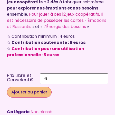
notations
jeux coopératifs
+ 2 dés
à fabriquer soi-même
client
pour explorer nos émotions et nos besoins
ensemble.
Pour jouer à ces 12 jeux coopératifs, il
est nécessaire de posséder les cartes
«
Émotions
et Ressentis
» et «
L’Énergie des besoins
»
☆ Contribution minimum : 4 euros
☆
Contribution soutenante : 6 euros
☆
Contribution pour une utilisation
professionnelle : 8 euros
Prix Libre et
Conscient€
Ajouter au panier
Catégorie
Non classé