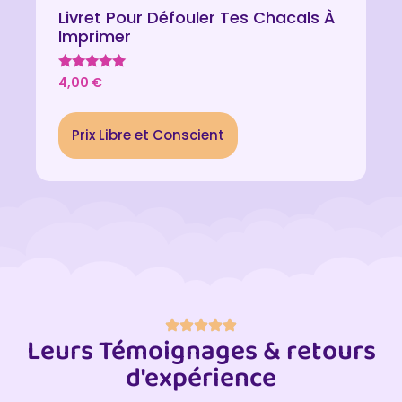
Livret Pour Défouler Tes Chacals À
Imprimer
Note
4,00
€
4.80
sur 5
Prix Libre et Conscient
Leurs Témoignages & retours
d'expérience