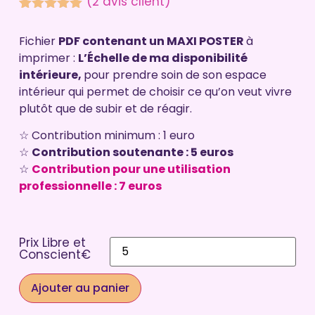
(
2
avis client)
Noté
2
5.00
sur 5
Fichier
PDF contenant un MAXI POSTER
à
basé sur
notations
imprimer :
L’Échelle de ma disponibilité
client
intérieure,
pour prendre soin de son espace
intérieur qui permet de choisir ce qu’on veut vivre
plutôt que de subir et de réagir.
☆ Contribution minimum : 1 euro
☆
Contribution soutenante : 5 euros
☆
Contribution pour une utilisation
professionnelle : 7 euros
Prix Libre et
Conscient€
Ajouter au panier