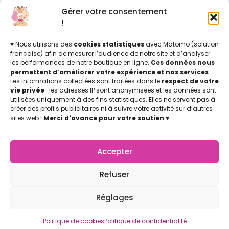
Gérer votre consentement
INFOS LÉGALES
!
Mentions légales & Politique de confidentialité
Politique de cookies
♥ Nous utilisons des
cookies statistiques
avec Matomo (solution
Conditions Générales de Vente (CGV)
française) afin de mesurer l’audience de notre site et d’analyser
les performances de notre boutique en ligne.
Ces données nous
Licence d'utilisation
permettent d’améliorer votre expérience et nos services
.
Concu par Marion Jicoulat avec ♡
Les informations collectées sont traitées dans le
respect de votre
Apprentie Girafe ® Marque Déposée
vie privée
: les adresses IP sont anonymisées et les données sont
APPRENTIE GIRAFE
utilisées uniquement à des fins statistiques. Elles ne servent pas à
La Boutique
créer des profils publicitaires ni à suivre votre activité sur d’autres
Mon compte
sites web !
Merci d'avance pour votre soutien
♥
Nos points de vente
Notre Appli Girafe2poche
Accepter
Nous contacter
LETTRE D'INFOS
Refuser
Retrouvez-nous (de temps en temps) dans vos boites
mail, pour des témoignages d’utilisation de la
Réglages
Communication Non Violente au quotidien !
Par ici !
Politique de cookies
Politique de confidentialité