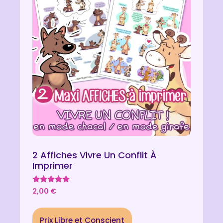
2 Affiches Vivre Un Conflit À
Imprimer
Note
2,00
€
5.00
sur 5
Prix Libre et Conscient