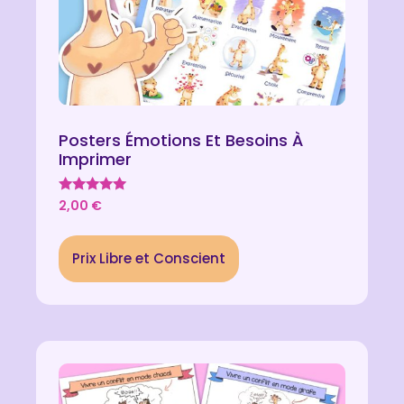
Posters Émotions Et Besoins À
Imprimer
Note
2,00
€
5.00
sur 5
Prix Libre et Conscient