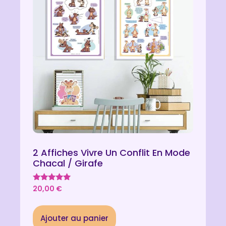
2 Affiches Vivre Un Conflit En Mode
Chacal / Girafe
Note
20,00
€
5.00
sur 5
Ajouter au panier