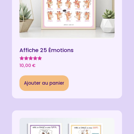
Affiche 25 Émotions
Note
10,00
€
5.00
sur 5
Ajouter au panier