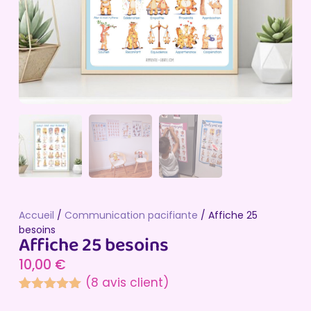
Accueil
/
Communication pacifiante
/ Affiche 25
besoins
Affiche 25 besoins
10,00
€
(
8
avis client)
Noté
8
5.00