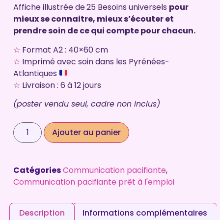
sur 5
Affiche illustrée de
25 Besoins universels
pour
basé sur
notations
mieux se connaitre, mieux s’écouter et
client
prendre soin de ce qui compte pour chacun.
☆
Format A2 : 40×60 cm
☆
Imprimé avec soin dans les Pyrénées-
Atlantiques
☆
Livraison : 6 à 12 jours
(poster vendu seul, cadre non inclus)
Ajouter au panier
Catégories
Communication pacifiante
,
Communication pacifiante prêt à l'emploi
Description
Informations complémentaires