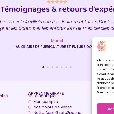
 Témoignages & retours d'expé
tive. Je suis Auxiliaire de Puériculture et future Doula
agner les parents et les enfants lors de mes cercles
Muriel
AUXILIAIRE DE PUÉRICULTURE ET FUTURE DOULA
♥ Nous uti
afin de mes
notre bouti
expérienc
respect de
données son
à créer des 
APPRENTIE GIRAFE
Merci d'a
alité
La Boutique
Mon compte
Nos points de vente
Ac
Notre Appli Girafe2poche