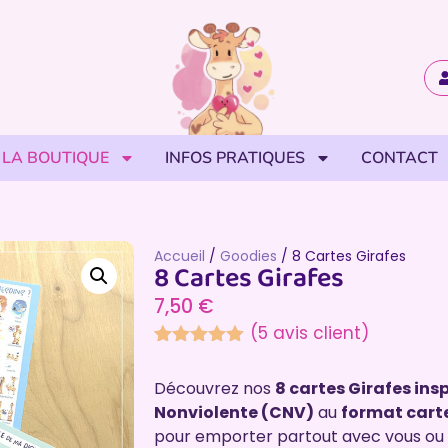
LA BOUTIQUE
INFOS PRATIQUES
CONTACT
Accueil
/
Goodies
/ 8 Cartes Girafes
8 Cartes Girafes
7,50
€
(
5
avis client)
Noté
5
5.00
sur 5
Découvrez nos
8 cartes Girafes in
basé sur
notations
Nonviolente (CNV)
au
format cart
client
pour emporter partout avec vous ou à