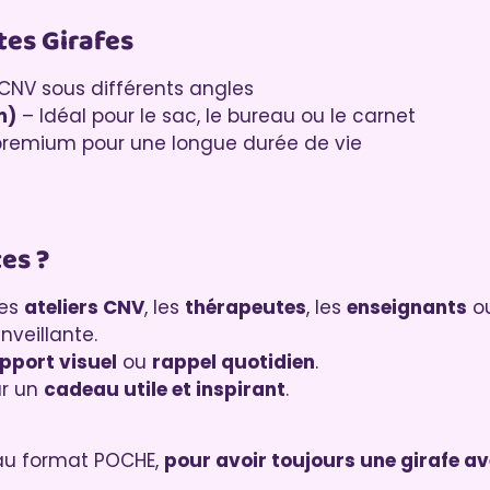
tes Girafes
 CNV sous différents angles
m)
– Idéal pour le sac, le bureau ou le carnet
premium pour une longue durée de vie
es ?
les
ateliers CNV
, les
thérapeutes
, les
enseignants
ou
veillante.
pport visuel
ou
rappel quotidien
.
ur un
cadeau utile et inspirant
.
s au format POCHE,
pour avoir toujours une girafe av