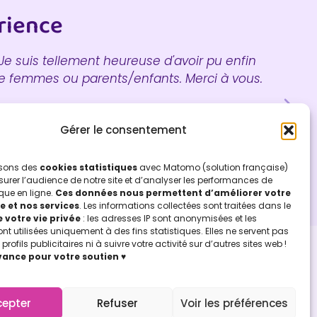
rience
. Je suis tellement heureuse d'avoir pu enfin
J
 de femmes ou parents/enfants. Merci à vous.
Gérer le consentement
lisons des
cookies statistiques
avec Matomo (solution française)
urer l’audience de notre site et d’analyser les performances de
que en ligne.
Ces données nous permettent d’améliorer votre
e et nos services
. Les informations collectées sont traitées dans le
 votre vie privée
: les adresses IP sont anonymisées et les
t utilisées uniquement à des fins statistiques. Elles ne servent pas
profils publicitaires ni à suivre votre activité sur d’autres sites web !
LETTRE D'INFOS
vance pour votre soutien
♥
Retrouvez-nous (de temps en temps) dans
vos boites mail, pour des témoignages
d’utilisation de la Communication Non
cepter
Refuser
Voir les préférences
Violente au quotidien !